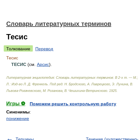
Словарь литературных терминов
Тесис
Толкование
Перевод
Тесис
ТЕСИС
(см.
Арсис
).
Литературная энциклопедия: Словарь литературных терминов: В 2-х т. — М.;
Л.: Изд-во Л. Д. Френкель
.
Под ред. Н. Бродского, А. Лаврецкого, Э. Лунина, В.
Львова-Рогачевского, М. Розанова, В. Чешихина-Ветринского
.
1925
.
Игры ⚽
Поможем решить контрольную работу
Синонимы
:
понижение
Терцины
Течение (художественно-